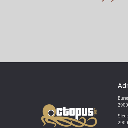
Ad
Bure
2900
Siège
290