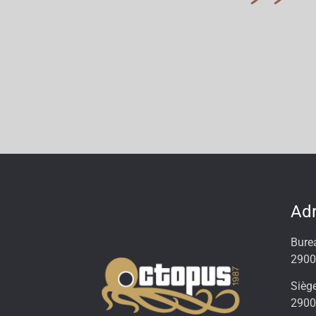
Ad
Bure
2900
Siège
290